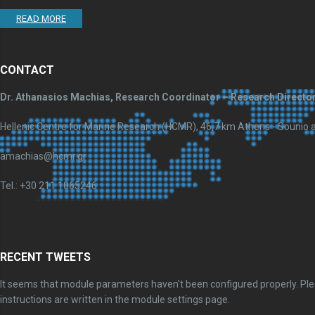
READ MORE
CONTACT
Dr. Athanasios Machias, Research Coordinator – Research Directo
Hellenic Centre for Marine Research (HCMR), 46,7 km Athens - Sounio ave
amachias@hcmr.gr
Tel.: +30 211 1065246
RECENT TWEETS
It seems that module parameters haven't been configured properly. Plea
instructions are written in the module settings page.