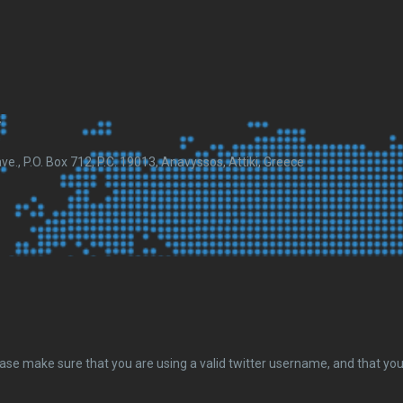
r
., P.O. Box 712, P.C. 19013, Anavyssos, Attiki, Greece
se make sure that you are using a valid twitter username, and that you 