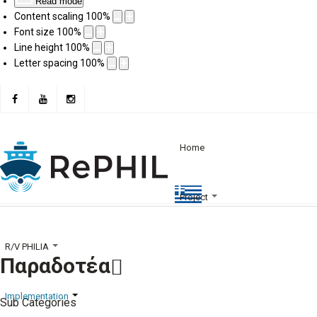
Read mode
Content scaling
100
%
Font size
100
%
Line height
100
%
Letter spacing
100
%
Home
Project
R/V PHILIA
Παραδοτέα
Implementation
Sub Categories