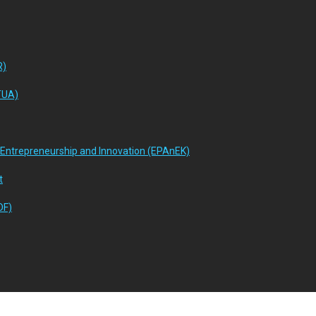
R)
NTUA)
Entrepreneurship and Innovation (EPAnEK)
t
DF)