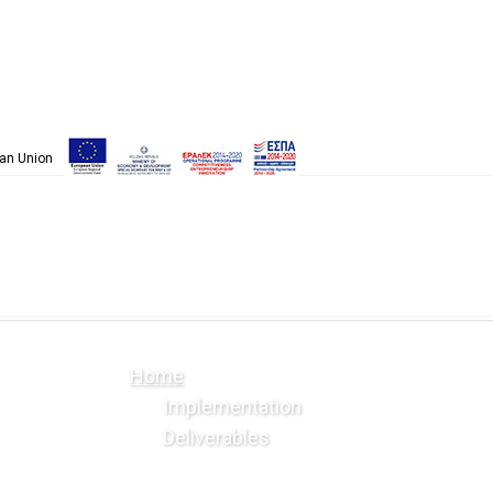
pean Union
Home
Implementation
Deliverables