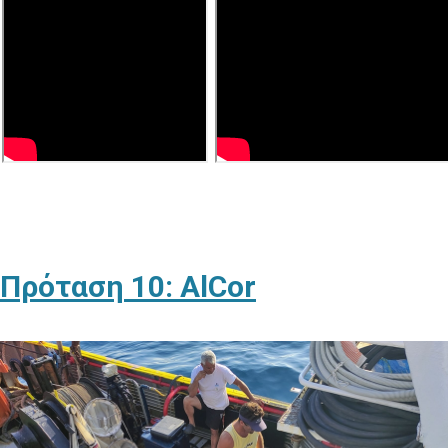
Πρόταση 10: AlCor