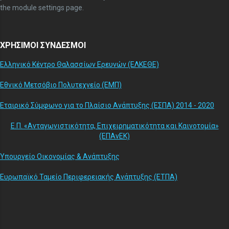
the module settings page.
ΧΡΗΣΙΜΟΙ ΣΥΝΔΕΣΜΟΙ
Ελληνικό Κέντρο Θαλασσίων Ερευνών (ΕΛΚΕΘΕ)
Εθνικό Μετσόβιο Πολυτεχνείο (ΕΜΠ)
Εταιρικό Σύμφωνο για το Πλαίσιο Ανάπτυξης (ΕΣΠΑ) 2014 - 2020
Ε.Π. «Ανταγωνιστικότητα, Επιχειρηματικότητα και Καινοτομία»
(ΕΠΑνΕΚ)
Υπουργείο Οικονομίας & Ανάπτυξης
Ευρωπαϊκό Ταμείο Περιφερειακής Ανάπτυξης (ΕΤΠΑ)