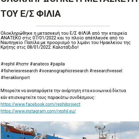
ΤΟΥ Ε/Σ ΦΙΛΙΑ
Ολοκληρώθηκε η μετασκευή του Ε/Σ ΦΙΛΙΑ από την εταιρεία
ΑΝΑΤΕΚΟ στις 07/01/2022 και το πλοίο απέπλευσε από το
Ναυπηγείο Παπίλα με προορισμό το λιμάνι του Ηρακλείου της
Κρήτης στις 08/01/2022. Καλοτάξιδο!
#rephil #hcmr #anateco #papila
#fisheriesresearch #oceanographicresearch #researchvessel
#heraklionport
Μπορείτε να αναπαράγετε την ανάρτηση στα κοινωνικά δίκτυα
εάν επισκεφτείτε τους παρακάτω συνδέσμους:
https://www.facebook.com/rephilproject
https://www.instagram.com/rephil.eu/