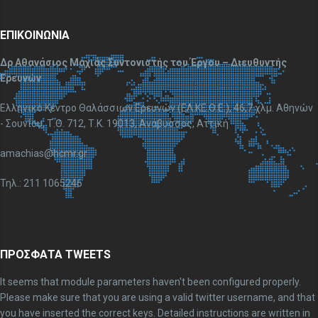
ΕΠΙΚΟΙΝΩΝΙΑ
Δρ Αθανάσιος Μαχιάς Συντονιστής του Έργου – Διευθυντής
Ερευνών
Ελληνικό Κέντρο Θαλάσσιων Ερευνών (ΕΛ.ΚΕ.Θ.Ε.), 46,7 χλμ. Αθηνών
- Σουνίου, Τ.Θ. 712, Τ.Κ. 19013, Ανάβυσσος, Αττική
amachias@hcmr.gr
Τηλ.: 211 1065246
ΠΡΟΣΦΑΤΑ TWEETS
It seems that module parameters haven't been configured properly.
Please make sure that you are using a valid twitter username, and that
you have inserted the correct keys. Detailed instructions are written in