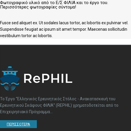
Φωτογραφικό υλικό από το Ε/Σ ΦΙΛΙΑ και το έργο του.
Περισσότερες φωτογραφίες σύντομα!
Fusce sed aliquet ex. Ut sodales lacus tortor, ac lobortis ex pulvinar vel.
Suspendisse feugiat ac ipsum sit amet tempor. Maecenas sollicitudin
vestibulum tortor ac lobortis.
To Έργο “Ελληνικός Ερευνητικός Στόλος - Ανακατασκευή του
Ερευνητικού Σκάφους ΦΙΛΙΑ” (REPHIL) χρηματοδοτείται από το
Επιχειρησιακό Πρόγραμμα...
ΠΕΡΙΣΣΟΤΕΡΑ