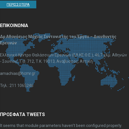
ΠΕΡΙΣΣΟΤΕΡΑ
ΕΠΙΚΟΙΝΩΝΙΑ
Δρ Αθανάσιος Μαχιάς Συντονιστής του Έργου – Διευθυντής
Ερευνών
Ελληνικό Κέντρο Θαλάσσιων Ερευνών (ΕΛ.ΚΕ.Θ.Ε.), 46,7 χλμ. Αθηνών
- Σουνίου, Τ.Θ. 712, Τ.Κ. 19013, Ανάβυσσος, Αττική
amachias@hcmr.gr
Τηλ.: 211 1065246
ΠΡΟΣΦΑΤΑ TWEETS
It seems that module parameters haven't been configured properly.