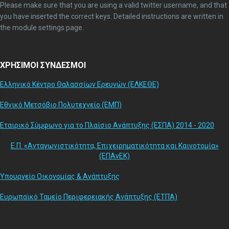
Please make sure that you are using a valid twitter username, and that
you have inserted the correct keys. Detailed instructions are written in
the module settings page.
ΧΡΗΣΙΜΟΙ ΣΥΝΔΕΣΜΟΙ
Ελληνικό Κέντρο Θαλασσίων Ερευνών (ΕΛΚΕΘΕ)
Εθνικό Μετσόβιο Πολυτεχνείο (ΕΜΠ)
Εταιρικό Σύμφωνο για το Πλαίσιο Ανάπτυξης (ΕΣΠΑ) 2014 - 2020
Ε.Π. «Ανταγωνιστικότητα, Επιχειρηματικότητα και Καινοτομία»
(ΕΠΑνΕΚ)
Υπουργείο Οικονομίας & Ανάπτυξης
Ευρωπαϊκό Ταμείο Περιφερειακής Ανάπτυξης (ΕΤΠΑ)