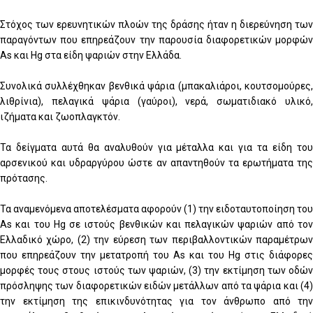
Στόχος των ερευνητικών πλοών της δράσης ήταν η διερεύνηση των
παραγόντων που επηρεάζουν την παρουσία διαφορετικών μορφών
As και Hg στα είδη ψαριών στην Ελλάδα.
Συνολικά συλλέχθηκαν βενθικά ψάρια (μπακαλιάροι, κουτσομούρες,
λιθρίνια), πελαγικά ψάρια (γαύροι), νερά, σωματιδιακό υλικό,
ιζήματα και ζωοπλαγκτόν.
Τα δείγματα αυτά θα αναλυθούν για μέταλλα και για τα είδη του
αρσενικού και υδραργύρου ώστε αν απαντηθούν τα ερωτήματα της
πρότασης.
Τα αναμενόμενα αποτελέσματα αφορούν (1) την ειδοταυτοποίηση του
As και του Hg σε ιστούς βενθικών και πελαγικών ψαριών από τον
Ελλαδικό χώρο, (2) την εύρεση των περιβαλλοντικών παραμέτρων
που επηρεάζουν την μετατροπή του As και του Hg στις διάφορες
μορφές τους στους ιστούς των ψαριών, (3) την εκτίμηση των οδών
πρόσληψης των διαφορετικών ειδών μετάλλων από τα ψάρια και (4)
την εκτίμηση της επικινδυνότητας για τον άνθρωπο από την