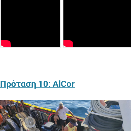
Πρόταση 10: AlCor