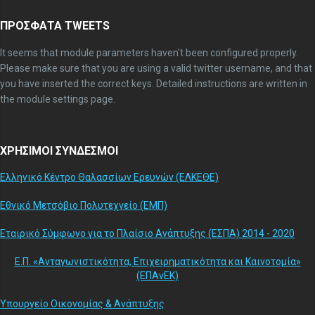
ΠΡΟΣΦΑΤΑ TWEETS
It seems that module parameters haven't been configured properly.
Please make sure that you are using a valid twitter username, and that
you have inserted the correct keys. Detailed instructions are written in
the module settings page.
ΧΡΗΣΙΜΟΙ ΣΥΝΔΕΣΜΟΙ
Ελληνικό Κέντρο Θαλασσίων Ερευνών (ΕΛΚΕΘΕ)
Εθνικό Μετσόβιο Πολυτεχνείο (ΕΜΠ)
Εταιρικό Σύμφωνο για το Πλαίσιο Ανάπτυξης (ΕΣΠΑ) 2014 - 2020
Ε.Π. «Ανταγωνιστικότητα, Επιχειρηματικότητα και Καινοτομία»
(ΕΠΑνΕΚ)
Υπουργείο Οικονομίας & Ανάπτυξης