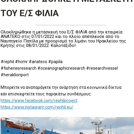
ΤΟΥ Ε/Σ ΦΙΛΙΑ
Ολοκληρώθηκε η μετασκευή του Ε/Σ ΦΙΛΙΑ από την εταιρεία
ΑΝΑΤΕΚΟ στις 07/01/2022 και το πλοίο απέπλευσε από το
Ναυπηγείο Παπίλα με προορισμό το λιμάνι του Ηρακλείου της
Κρήτης στις 08/01/2022. Καλοτάξιδο!
#rephil #hcmr #anateco #papila
#fisheriesresearch #oceanographicresearch #researchvessel
#heraklionport
Μπορείτε να αναπαράγετε την ανάρτηση στα κοινωνικά δίκτυα
εάν επισκεφτείτε τους παρακάτω συνδέσμους:
https://www.facebook.com/rephilproject
https://www.instagram.com/rephil.eu/