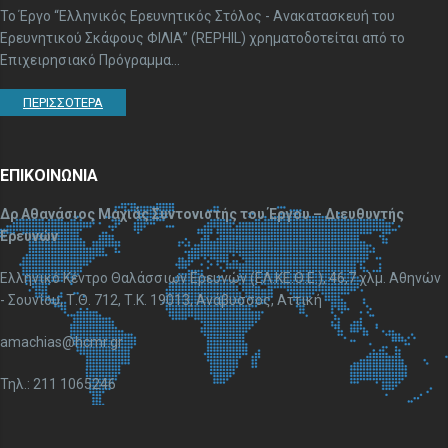
To Έργο “Ελληνικός Ερευνητικός Στόλος - Ανακατασκευή του
Ερευνητικού Σκάφους ΦΙΛΙΑ” (REPHIL) χρηματοδοτείται από το
Επιχειρησιακό Πρόγραμμα...
ΠΕΡΙΣΣΟΤΕΡΑ
ΕΠΙΚΟΙΝΩΝΙΑ
Δρ Αθανάσιος Μαχιάς Συντονιστής του Έργου – Διευθυντής
Ερευνών
Ελληνικό Κέντρο Θαλάσσιων Ερευνών (ΕΛ.ΚΕ.Θ.Ε.), 46,7 χλμ. Αθηνών
- Σουνίου, Τ.Θ. 712, Τ.Κ. 19013, Ανάβυσσος, Αττική
amachias@hcmr.gr
Τηλ.: 211 1065246